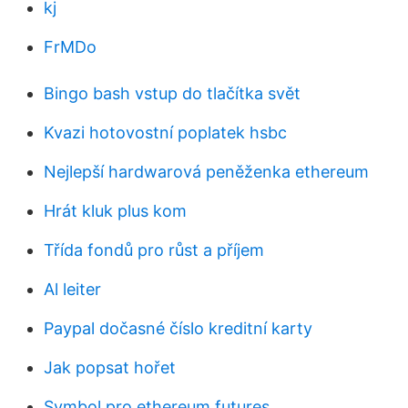
kj
FrMDo
Bingo bash vstup do tlačítka svět
Kvazi hotovostní poplatek hsbc
Nejlepší hardwarová peněženka ethereum
Hrát kluk plus kom
Třída fondů pro růst a příjem
Al leiter
Paypal dočasné číslo kreditní karty
Jak popsat hořet
Symbol pro ethereum futures