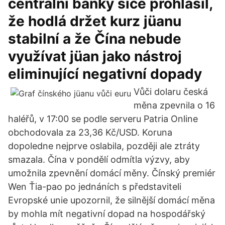
centrální banky sice prohlásil,
že hodlá držet kurz jüanu
stabilní a že Čína nebude
využívat jüan jako nástroj
eliminující negativní dopady
Vůči dolaru česká
měna zpevnila o 16
haléřů, v 17:00 se podle serveru Patria Online
obchodovala za 23,36 Kč/USD. Koruna
dopoledne nejprve oslabila, později ale ztráty
smazala. Čína v pondělí odmítla výzvy, aby
umožnila zpevnění domácí měny. Čínský premiér
Wen Ťia-pao po jednáních s představiteli
Evropské unie upozornil, že silnější domácí měna
by mohla mít negativní dopad na hospodářský