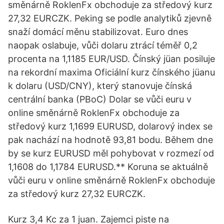
směnárně RoklenFx obchoduje za středový kurz
27,32 EURCZK. Peking se podle analytiků zjevně
snaží domácí měnu stabilizovat. Euro dnes
naopak oslabuje, vůči dolaru ztrácí téměř 0,2
procenta na 1,1185 EUR/USD. Čínský jüan posiluje
na rekordní maxima Oficiální kurz čínského jüanu
k dolaru (USD/CNY), který stanovuje čínská
centrální banka (PBoC) Dolar se vůči euru v
online směnárně RoklenFx obchoduje za
středový kurz 1,1699 EURUSD, dolarový index se
pak nachází na hodnotě 93,81 bodu. Během dne
by se kurz EURUSD měl pohybovat v rozmezí od
1,1608 do 1,1784 EURUSD.** Koruna se aktuálně
vůči euru v online směnárně RoklenFx obchoduje
za středový kurz 27,32 EURCZK.
Kurz 3,4 Kc za 1 juan. Zajemci piste na