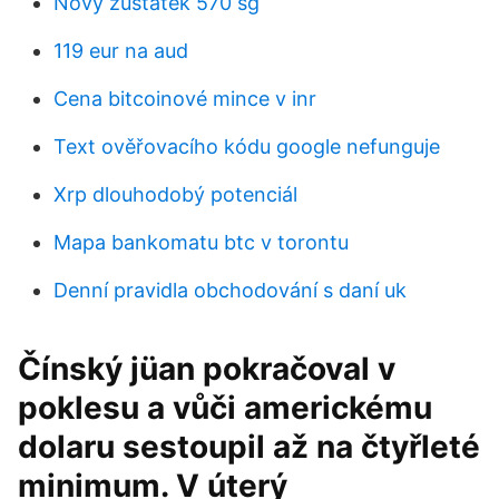
Nový zůstatek 570 sg
119 eur na aud
Cena bitcoinové mince v inr
Text ověřovacího kódu google nefunguje
Xrp dlouhodobý potenciál
Mapa bankomatu btc v torontu
Denní pravidla obchodování s daní uk
Čínský jüan pokračoval v
poklesu a vůči americkému
dolaru sestoupil až na čtyřleté
minimum. V úterý