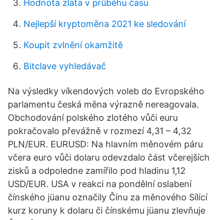
Hodnota zlata v průběhu času
Nejlepší kryptoměna 2021 ke sledování
Koupit zvlnění okamžitě
Bitclave vyhledávač
Na výsledky víkendových voleb do Evropského
parlamentu česká měna výrazně nereagovala.
Obchodování polského zlotého vůči euru
pokračovalo převážně v rozmezí 4,31 – 4,32
PLN/EUR. EURUSD: Na hlavním měnovém páru
včera euro vůči dolaru odevzdalo část včerejších
zisků a odpoledne zamířilo pod hladinu 1,12
USD/EUR. USA v reakci na pondělní oslabení
čínského jüanu označily Čínu za měnového Sílící
kurz koruny k dolaru či čínskému jüanu zlevňuje