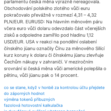
parlamentu česká měna výrazně nereagovala.
Obchodování polského zlotého vůči euru
pokračovalo převážně v rozmezí 4,31 – 4,32
PLN/EUR. EURUSD: Na hlavním měnovém páru
včera euro vůči dolaru odevzdalo část včerejších
zisků a odpoledne zamířilo pod hladinu 1,12
USD/EUR. USA v reakci na pondělní oslabení
čínského jüanu označily Čínu za měnového Sílící
kurz koruny k dolaru či čínskému jüanu zlevňuje
Čechům nákupy v zahraničí. V meziročním
srovnání si česká měna vůči americké polepšila o
pětinu, vůči jüanu pak o 14 procent.
co se stane, když v honbě za kontrolou účtu přejdete
do záporných hodnot
výměna tokenů příbuzných
fazolová hotovostní kalkulačka