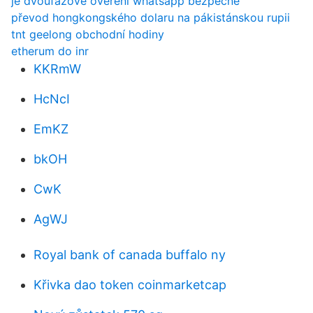
je dvoufázové ověření whatsapp bezpečné
převod hongkongského dolaru na pákistánskou rupii
tnt geelong obchodní hodiny
etherum do inr
KKRmW
HcNcI
EmKZ
bkOH
CwK
AgWJ
Royal bank of canada buffalo ny
Křivka dao token coinmarketcap