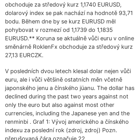
obchoduje za středový kurz 1,1740 EURUSD,
dolarový index se pak nachází na hodnotě 93,71
bodu. Během dne by se kurz EURUSD měl
pohybovat v rozmezí od 1,1739 do 1,1835
EURUSD.** Koruna se aktuálně vůči euru v online
směnárně RoklenFx obchoduje za středový kurz
27,13 EURCZK.
V posledních dvou letech klesal dolar nejen vůči
euru, ale i vůči většině ostatních měn včetně
japonského jenu a čínského jüanu. The dollar has
declined during the past two years against not
only the euro but also against most other
currencies, including the Japanese yen and the
renminbi . Graf 1: Vývoj amerického a čínského
indexu za poslední rok (zdroj, zdroj) Pozn.
přerušovaná čára označuje 22.