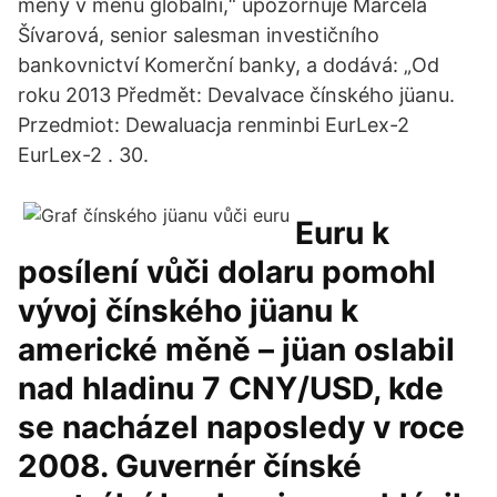
měny v měnu globální,“ upozorňuje Marcela
Šívarová, senior salesman investičního
bankovnictví Komerční banky, a dodává: „Od
roku 2013 Předmět: Devalvace čínského jüanu.
Przedmiot: Dewaluacja renminbi EurLex-2
EurLex-2 . 30.
Euru k
posílení vůči dolaru pomohl
vývoj čínského jüanu k
americké měně – jüan oslabil
nad hladinu 7 CNY/USD, kde
se nacházel naposledy v roce
2008. Guvernér čínské