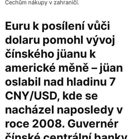
Čechům nákupy v zahraničí.
Euru k posílení vůči
dolaru pomohl vývoj
čínského jüanu k
americké měně – jüan
oslabil nad hladinu 7
CNY/USD, kde se
nacházel naposledy v
roce 2008. Guvernér
čínské centrální banky