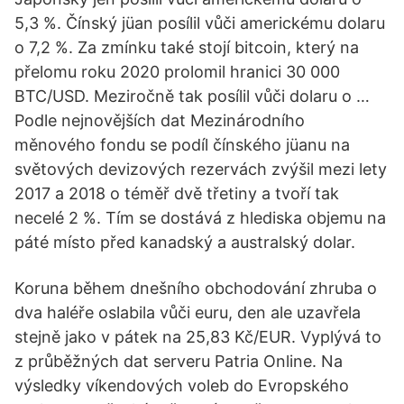
5,3 %. Čínský jüan posílil vůči americkému dolaru
o 7,2 %. Za zmínku také stojí bitcoin, který na
přelomu roku 2020 prolomil hranici 30 000
BTC/USD. Meziročně tak posílil vůči dolaru o …
Podle nejnovějších dat Mezinárodního
měnového fondu se podíl čínského jüanu na
světových devizových rezervách zvýšil mezi lety
2017 a 2018 o téměř dvě třetiny a tvoří tak
necelé 2 %. Tím se dostává z hlediska objemu na
páté místo před kanadský a australský dolar.
Koruna během dnešního obchodování zhruba o
dva haléře oslabila vůči euru, den ale uzavřela
stejně jako v pátek na 25,83 Kč/EUR. Vyplývá to
z průběžných dat serveru Patria Online. Na
výsledky víkendových voleb do Evropského