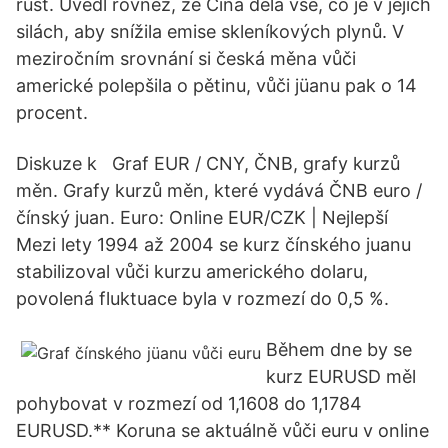
růst. Uvedl rovněž, že Čína dělá vše, co je v jejích
silách, aby snížila emise skleníkových plynů. V
meziročním srovnání si česká měna vůči
americké polepšila o pětinu, vůči jüanu pak o 14
procent.
Diskuze k Graf EUR / CNY, ČNB, grafy kurzů
měn. Grafy kurzů měn, které vydává ČNB euro /
čínský juan. Euro: Online EUR/CZK | Nejlepší
Mezi lety 1994 až 2004 se kurz čínského juanu
stabilizoval vůči kurzu amerického dolaru,
povolená fluktuace byla v rozmezí do 0,5 %.
Během dne by se
kurz EURUSD měl
pohybovat v rozmezí od 1,1608 do 1,1784
EURUSD.** Koruna se aktuálně vůči euru v online