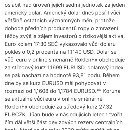
oslabit nad úroveň jejích sedmi jednotek za jeden
americký dolar. Americký dolar dnes posílil vůči
většině ostatních významných měn, protože
dohoda předních producentů ropy o zmrazení
těžby zvýšila zájem investorů o rizikovější aktiva.
Euro kolem 17:30 SEČ vykazovalo vůči dolaru
pokles o 0,2 procenta na 1,1140 USD. Dolar se
vůči euru v online směnárně RoklenFx obchoduje
za středový kurz 1,1699 EURUSD, dolarový index
se pak nachází na hodnotě 93,81 bodu. Během
dne by se kurz EURUSD měl pohybovat v
rozmezí od 1,1608 do 1,1784 EURUSD.** Koruna
se aktuálně vůči euru v online směnárně
RoklenFx obchoduje za středový kurz 27,32
EURCZK. Jüan bude v následujících letech tvořit
čím dál větší část devizových rezerv centrálních