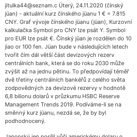
jitulka44@seznam.c Úterý, 24.11.2020 (čínský
jüan) - aktuální kurz čínského jüanu 1 € = 7.815
CNY. Graf vývoje čínského jüanu (jüan), Kurzovní
kalkulačka Symbol pro CNY lze psát Y. Symbol
pro EUR lze psát €. Čínský jüan je rozdělen do 10
jiao or 100 fen. Jüan bude v následujících letech
tvořit čím dál větší část devizových rezerv
centrálních bank, která se do roku 2030 může
zvýšit až na jednu pětinu. To předpovídají téměř
dvě třetiny centrálních bankéřů z celého světa
zodpovědných za devizové rezervy v hodnotě
6,8 bilionu dolarů v průzkumu HSBC Reserve
Management Trends 2019. Podíváme-li se na
směnný kurz jüanu, nezdá se, že by byl
podhodnocený.
Japonský jen posílil vůči americkému dolaru o