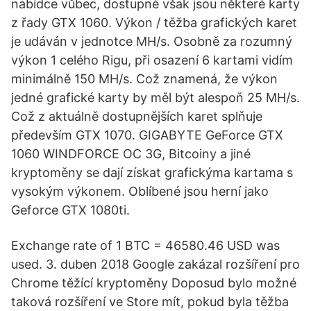
nabídce vůbec, dostupné však jsou některé karty
z řady GTX 1060. Výkon / těžba grafických karet
je udáván v jednotce MH/s. Osobně za rozumný
výkon 1 celého Rigu, při osazení 6 kartami vidím
minimálně 150 MH/s. Což znamená, že výkon
jedné grafické karty by měl být alespoň 25 MH/s.
Což z aktuálně dostupnějších karet splňuje
především GTX 1070. GIGABYTE GeForce GTX
1060 WINDFORCE OC 3G, Bitcoiny a jiné
kryptoměny se dají získat grafickýma kartama s
vysokým výkonem. Oblíbené jsou herní jako
Geforce GTX 1080ti.
Exchange rate of 1 BTC = 46580.46 USD was
used. 3. duben 2018 Google zakázal rozšíření pro
Chrome těžící kryptoměny Doposud bylo možné
taková rozšíření ve Store mít, pokud byla těžba