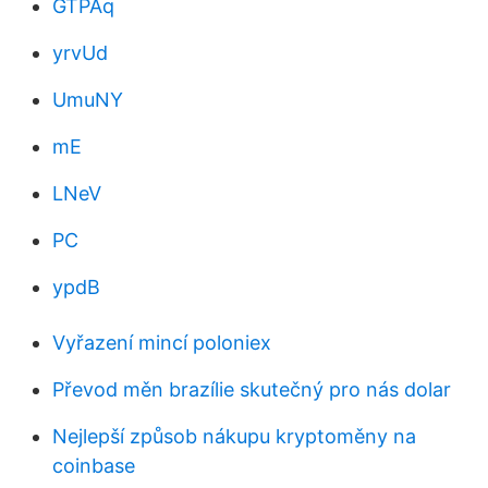
GTPAq
yrvUd
UmuNY
mE
LNeV
PC
ypdB
Vyřazení mincí poloniex
Převod měn brazílie skutečný pro nás dolar
Nejlepší způsob nákupu kryptoměny na
coinbase