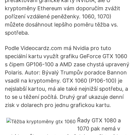
přetaktování grafické karty NVIDIA, ale U
kryptoměny Ethereum vám doporučím zvážit
pořízení vzdálené peněženky. 1060, 1070)
můžete dosáhnout lepšího poměru těžba vs.
spotřeba.
Podle Videocardz.com má Nvidia pro tuto
speciální kartu využít grafiku GeForce GTX 1060
s čipem GP106-100 a AMD zase chystá upravený
Polaris. Autor: Bývalý Trumpův poradce Bannon
vsadil na kryptoměny. GTX 1060 (P106-100) je
nejslabší kartou, má ale také nejnižší spotřebu, a
to se u těžení počítá. Druhý graf ukazuje denní
zisk v dolarech pro jednu grafickou kartu.
Řady GTX 1080 a
1070 pak nemá v