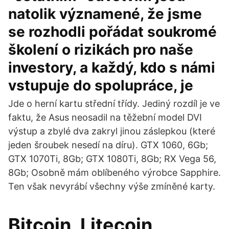
natolik významené, že jsme
se rozhodli pořádat soukromé
školení o rizikách pro naše
investory, a každý, kdo s námi
vstupuje do spolupráce, je
Jde o herní kartu střední třídy. Jediný rozdíl je ve
faktu, že Asus neosadil na těžební model DVI
výstup a zbylé dva zakryl jinou záslepkou (které
jeden šroubek nesedí na díru). GTX 1060, 6Gb;
GTX 1070Ti, 8Gb; GTX 1080Ti, 8Gb; RX Vega 56,
8Gb; Osobně mám oblíbeného výrobce Sapphire.
Ten však nevyrábí všechny výše zmíněné karty.
Bitcoin, Litecoin,