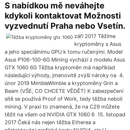
S nabídkou mě neváhejte
kdykoli kontaktovat Možnosti
vyzvednutí Praha nebo Vsetín.
září 2017 Těžíme
kryptoměny s Asus
a jeho speciálnímu GPU k tomu ručenými. Model
Asus P106-100-6G Mining vychází z modelu Asus
GTX 1060 6G Těžba kryptoměn má například
následující výhody, jmenovitě zvýší nároky na 4.
únor 2019 MimbleWimble a kryptoměny Grin a
Beam (VŠE, CO CHCETE VĚDĚT) K zabezpečení
sítě se používá Proof of Work, tedy těžba neboli
mining. V praxi to znamená, že na C29 můžete
těžit na všem od NVIDIA GTX 1060 6 15. listopad
2017 Čeká nás nejen těžba Etherea a