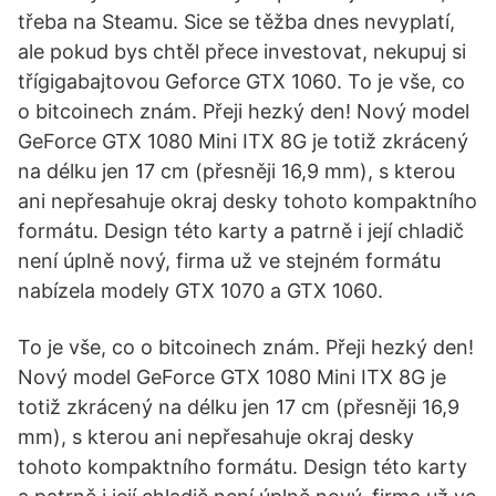
třeba na Steamu. Sice se těžba dnes nevyplatí,
ale pokud bys chtěl přece investovat, nekupuj si
třígigabajtovou Geforce GTX 1060. To je vše, co
o bitcoinech znám. Přeji hezký den! Nový model
GeForce GTX 1080 Mini ITX 8G je totiž zkrácený
na délku jen 17 cm (přesněji 16,9 mm), s kterou
ani nepřesahuje okraj desky tohoto kompaktního
formátu. Design této karty a patrně i její chladič
není úplně nový, firma už ve stejném formátu
nabízela modely GTX 1070 a GTX 1060.
To je vše, co o bitcoinech znám. Přeji hezký den!
Nový model GeForce GTX 1080 Mini ITX 8G je
totiž zkrácený na délku jen 17 cm (přesněji 16,9
mm), s kterou ani nepřesahuje okraj desky
tohoto kompaktního formátu. Design této karty