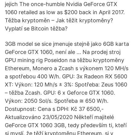
jejich The once-humble Nvidia GeForce GTX
1060 retailed as low as $200 back in April 2017.
Těžba kryptoměn – Jak těžit kryptoměny?
Vyplatí se Bitcoin těžba?
3GB model se sice jmenuje stejně jako 6GB karta
GeForce GTX 1060, není ale … Na prodej stroj
GPU mining rig Poseidon na těžbu kryptoměny
Ethereum, Monero a Zcash s výkonem 120 MH/s
a spotřebou 400 W/h. GPU: 3x Radeon RX 5600
XT: Výkon: 120 Mh/s ± 3%: Spotřeba: Zeus 1060
– těžba Zcash. GPU: 6 x Geforce GTX 1060.
Výkon: 2050 Sol/s. Spotřeba ≅ 650 W/h.
Dostupnost: Cena s DPH: Kč 37 6500,-
Aktualizováno 23/05/2020 Někteří majitelé
GeForce GTX 1060 3GB, tedy především ti, kteří
si myslí, že těží kryptoměnu Ethereum, si v