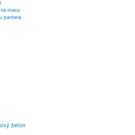
t
p na macu
u pantera
rový žeton