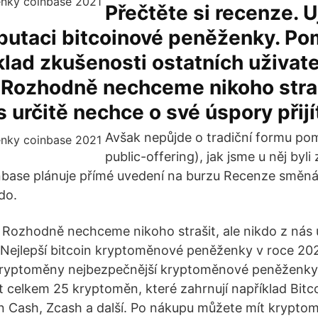
Přečtěte si recenze. U
eputaci bitcoinové peněženky. P
lad zkušenosti ostatních uživat
 Rozhodně nechceme nikoho straš
s určitě nechce o své úspory přijí
Avšak nepůjde o tradiční formu pomo
public-offering), jak jsme u něj byli 
nbase plánuje přímé uvedení na burzu Recenze směn
do.
 Rozhodně nechceme nikoho strašit, ale nikdo z nás 
t. Nejlepší bitcoin kryptoměnové peněženky v roce 202
ryptoměny nejbezpečnější kryptoměnové peněženky
t celkem 25 kryptoměn, které zahrnují například Bitco
n Cash, Zcash a další. Po nákupu můžete mít krypto