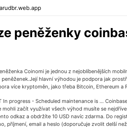
garudbr.web.app
ze peněženky coinba
něženka Coinomi je jednou z nejoblíbenějších mobil
eněženek.Její hlavní výhodou je podpora jak prost
pora více kryptoměn, jako třeba Bitcoin, Ethereum a R
T In progress - Scheduled maintenance is … Coinbas
e mohli začít využívat všech výhod musíte se nejdříve
tento odkaz a obdržíte 10 USD navíc zdarma. Do regis
o, příjmení, email a heslo (doporučuje zvolit delší ne