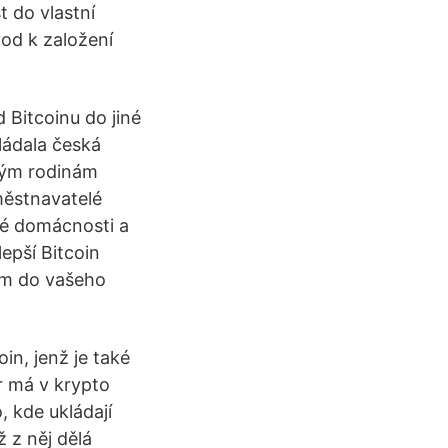
 do vlastní
od k založení
d Bitcoinu do jiné
ládala česká
hým rodinám
městnavatelé
ké domácnosti a
epší Bitcoin
kem do vašeho
oin, jenž je také
r má v krypto
o, kde ukládají
 z něj dělá