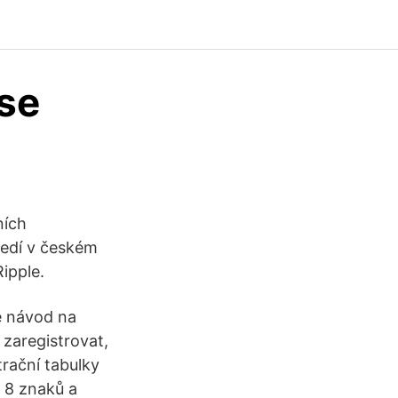
se
ních
ředí v českém
ipple.
e návod na
 zaregistrovat,
trační tabulky
ž 8 znaků a