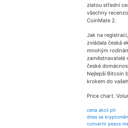
zlatou střední c
všechny recenzo
CoinMate 2.
Jak na registraci
zvládala česká e
mnohým rodinám d
zaměstnavatelé n
české domácnosti
Nejlepší Bitcoin 
krokem do vašeh
Price chart. Vol
cena akcií pti
dnes se kryptoměn
convertir pesos m