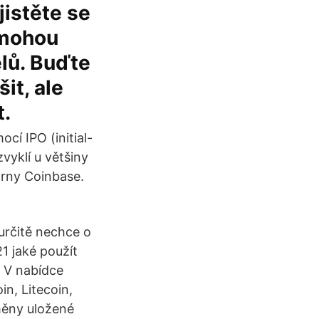
jistěte se
omohou
elů. Buďte
it, ale
t.
cí IPO (initial-
zvyklí u většiny
árny Coinbase.
určitě nechce o
1 jaké použít
 V nabídce
in, Litecoin,
měny uložené