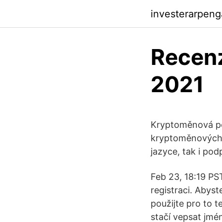
investerarpen
Recen
2021
Kryptoměnová pe
kryptoměnových p
jazyce, tak i pod
Feb 23, 18:19 PS
registraci. Abyst
použijte pro to 
stačí vepsat jmén