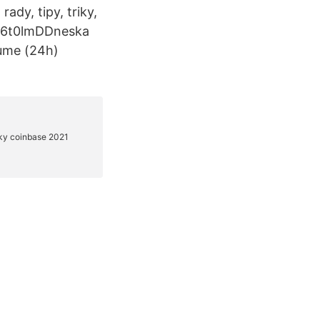
ady, tipy, triky,
y/36t0lmDDneska
lume (24h)