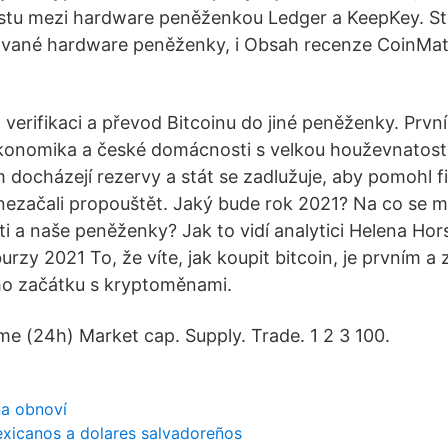
estu mezi hardware peněženkou Ledger a KeepKey. St
vané hardware peněženky, i Obsah recenze CoinMate
, verifikaci a převod Bitcoinu do jiné peněženky. Prv
konomika a české domácnosti s velkou houževnatostí
ocházejí rezervy a stát se zadlužuje, aby pomohl f
ezačali propouštět. Jaký bude rok 2021? Na co se maj
 a naše peněženky? Jak to vidí analytici Helena Hors
burzy 2021 To, že víte, jak koupit bitcoin, je prvním a
o začátku s kryptoměnami.
ume (24h) Market cap. Supply. Trade. 1 2 3 100.
a obnoví
exicanos a dolares salvadoreños