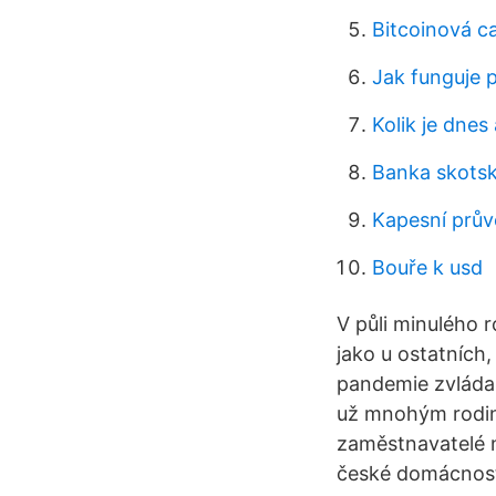
Bitcoinová c
Jak funguje 
Kolik je dnes
Banka skots
Kapesní prů
Bouře k usd
V půli minulého r
jako u ostatních,
pandemie zvláda
už mnohým rodiná
zaměstnavatelé n
české domácnost