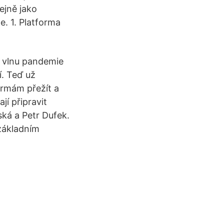
ejně jako
. 1. Platforma
ní vlnu pandemie
. Teď už
irmám přežít a
í připravit
ká a Petr Dufek.
 základním