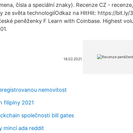
smena, čísla a speciální znaky). Recenze CZ - recenze, r
y ze světa technologiíOdkaz na HitHit: https://bit.l
české peněženky F Learn with Coinbase. Highest vo
01.
18.02.2021
eregistrovanou nemovitost
 filipíny 2021
ckchain společnosti bill gates
y mincí ada reddit