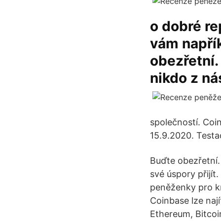
o dobré r
vám napřík
obezřetní.
nikdo z ná
společností. Coi
15.9.2020. Testa
Buďte obezřetní.
své úspory přijí
peněženky pro k
Coinbase lze nají
Ethereum, Bitcoi