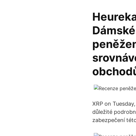
Heureka.
Dámské 
peněžen
srovnáv
obchodů
XRP on Tuesday,
důležité podrobn
zabezpečení této 