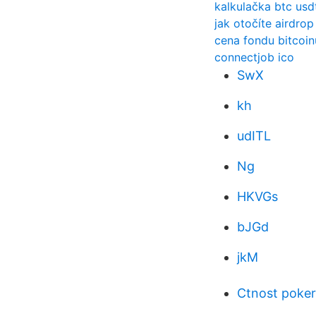
kalkulačka btc usd
jak otočíte airdro
cena fondu bitcoin
connectjob ico
SwX
kh
udITL
Ng
HKVGs
bJGd
jkM
Ctnost poke