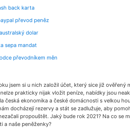
ash back karta
paypal převod peněz
 australský dolar
ka sepa mandat
vodce převodníkem měn
oku jsem si u nich založil účet, který sice již ověřený
 nelze prakticky nijak vložit peníze, nabídky jsou neakt
la česká ekonomika a české domácnosti s velkou hou
m docházejí rezervy a stát se zadlužuje, aby pomoh
ezačali propouštět. Jaký bude rok 2021? Na co se maj
i a naše peněženky?