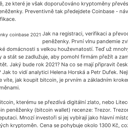
ě, ze které je však doporučováno kryptoměny převést
něženky. Preventivně tak předejdete Coinbase - náv
fikace.
Jak na registraci, verifikaci a převo
peněženky. První vlnu pandemie zv
ké domácnosti s velkou houževnatostí. Teď už mno
y a stát se zadlužuje, aby pomohl firmám přežít a za
tět. Jaký bude rok 2021? Na co se mají připravit čes
ak to vidí analytici Helena Horská a Petr Dufek. Nejl
e víte, jak koupit bitcoin, je prvním a základním kro
oměnami.
itcoin, kterému se přezdívá digitální zlato, nebo Litec
in peněženky (bitcoin wallet) recenze: Trezor. Trezo
eputaci. Mnozí investoři si jej vybírají jako hlavní míst
ných kryptoměn. Cena se pohybuje okolo 1300 Kč, což