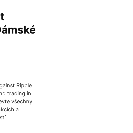
t
 Dámské
against Ripple
nd trading in
evte všechny
nkcích a
tí.