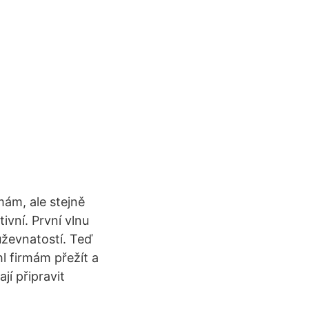
 mám, ale stejně
ivní. První vlnu
ževnatostí. Teď
l firmám přežít a
í připravit