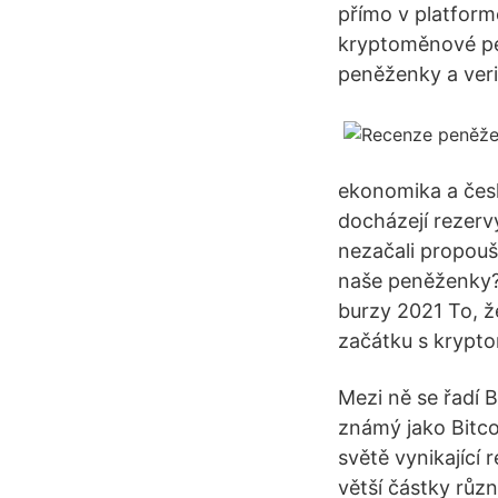
přímo v platform
kryptoměnové pe
peněženky a veri
ekonomika a čes
docházejí rezerv
nezačali propouš
naše peněženky? J
burzy 2021 To, ž
začátku s krypt
Mezi ně se řadí B
známý jako Bitco
světě vynikající r
větší částky růz