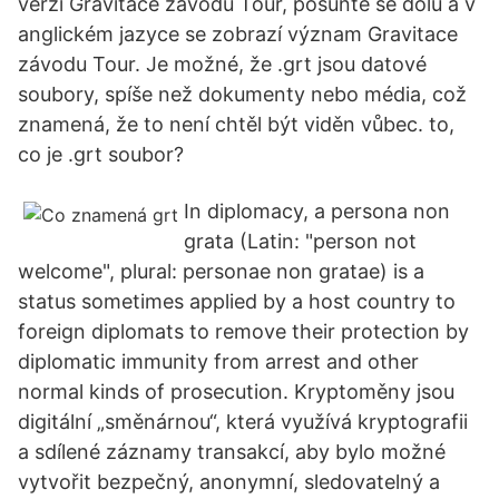
verzi Gravitace závodu Tour, posuňte se dolů a v
anglickém jazyce se zobrazí význam Gravitace
závodu Tour. Je možné, že .grt jsou datové
soubory, spíše než dokumenty nebo média, což
znamená, že to není chtěl být viděn vůbec. to,
co je .grt soubor?
In diplomacy, a persona non
grata (Latin: "person not
welcome", plural: personae non gratae) is a
status sometimes applied by a host country to
foreign diplomats to remove their protection by
diplomatic immunity from arrest and other
normal kinds of prosecution. Kryptoměny jsou
digitální „směnárnou“, která využívá kryptografii
a sdílené záznamy transakcí, aby bylo možné
vytvořit bezpečný, anonymní, sledovatelný a