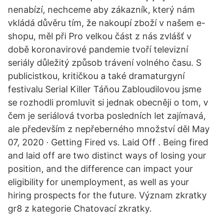
nenabízí, nechceme aby zákazník, který nám
vkládá důvěru tím, že nakoupí zboží v našem e-
shopu, měl při Pro velkou část z nás zvlášť v
době koronavirové pandemie tvoří televizní
seriály důležitý způsob trávení volného času. S
publicistkou, kritičkou a také dramaturgyní
festivalu Serial Killer Táňou Zabloudilovou jsme
se rozhodli promluvit si jednak obecněji o tom, v
čem je seriálová tvorba posledních let zajímavá,
ale především z nepřeberného množství děl May
07, 2020 · Getting Fired vs. Laid Off . Being fired
and laid off are two distinct ways of losing your
position, and the difference can impact your
eligibility for unemployment, as well as your
hiring prospects for the future. Význam zkratky
gr8 z kategorie Chatovací zkratky.