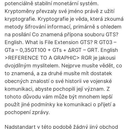
potenciálně stabilní monetární systém.
Kryptoměny převzaly své jméno právě z užití
kryptografie. Kryptografie je věda, která zkoumá
metody šifrování informací, primárně s ohledem
na posílání Co znamená přípona souboru GTS?
English. What is File Extension GTS? R GT03 –
GTa – 0,35GT100 + GTs + ΔRGT – GRT. English
>REFERENCE TO A GRAPHIC> RGR je jakousi
dvojdílným myslitelem. Nejprve musíte vědět, co
to znamená, a za druhé musíte mít dostatek
obecných znalostí o své historii ve vojenské
komunikaci, abyste pochopili její význam. Z
tohoto důvodu vám může být mnohem lepší
použít jiné podmínky ke komunikaci o přijetí a
pochopení zprávy.
Nadstandart v této podobě žádný jiný obchod