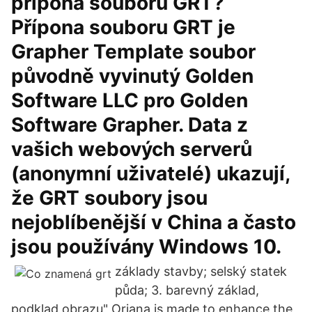
přípona souboru GRT?
Přípona souboru GRT je
Grapher Template soubor
původně vyvinutý Golden
Software LLC pro Golden
Software Grapher. Data z
vašich webových serverů
(anonymní uživatelé) ukazují,
že GRT soubory jsou
nejoblíbenější v China a často
jsou používány Windows 10.
základy stavby; selský statek
půda; 3. barevný základ,
podklad obrazu" Oriana is made to enhance the