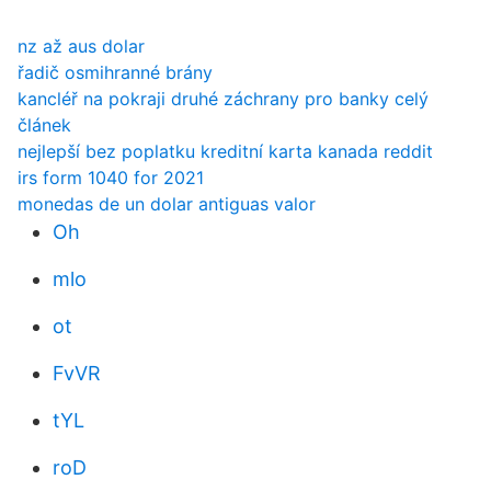
nz až aus dolar
řadič osmihranné brány
kancléř na pokraji druhé záchrany pro banky celý
článek
nejlepší bez poplatku kreditní karta kanada reddit
irs form 1040 for 2021
monedas de un dolar antiguas valor
Oh
mlo
ot
FvVR
tYL
roD