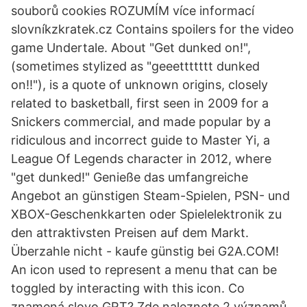
souborů cookies ROZUMÍM více informací
slovníkzkratek.cz Contains spoilers for the video
game Undertale. About "Get dunked on!",
(sometimes stylized as "geeettttttt dunked
on!!"), is a quote of unknown origins, closely
related to basketball, first seen in 2009 for a
Snickers commercial, and made popular by a
ridiculous and incorrect guide to Master Yi, a
League Of Legends character in 2012, where
"get dunked!" Genieße das umfangreiche
Angebot an günstigen Steam-Spielen, PSN- und
XBOX-Geschenkkarten oder Spielelektronik zu
den attraktivsten Preisen auf dem Markt.
Überzahle nicht - kaufe günstig bei G2A.COM!
An icon used to represent a menu that can be
toggled by interacting with this icon. Co
znamená slovo GRT? Zde naleznete 2 významů