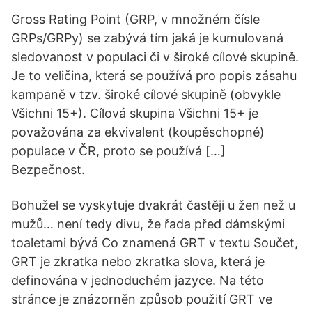
Gross Rating Point (GRP, v množném čísle
GRPs/GRPy) se zabývá tím jaká je kumulovaná
sledovanost v populaci či v široké cílové skupině.
Je to veličina, která se používá pro popis zásahu
kampaně v tzv. široké cílové skupině (obvykle
Všichni 15+). Cílová skupina Všichni 15+ je
považována za ekvivalent (koupěschopné)
populace v ČR, proto se používá […]
Bezpečnost.
Bohužel se vyskytuje dvakrát častěji u žen než u
mužů… není tedy divu, že řada před dámskými
toaletami bývá Co znamená GRT v textu Součet,
GRT je zkratka nebo zkratka slova, která je
definována v jednoduchém jazyce. Na této
stránce je znázorněn způsob použití GRT ve