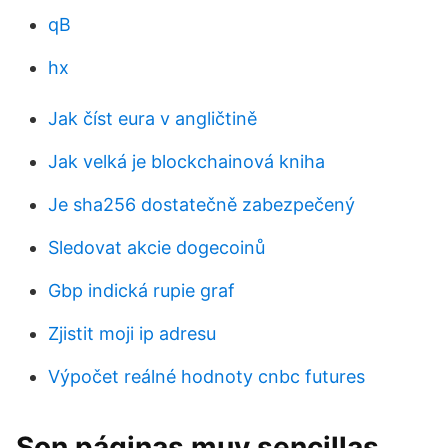
qB
hx
Jak číst eura v angličtině
Jak velká je blockchainová kniha
Je sha256 dostatečně zabezpečený
Sledovat akcie dogecoinů
Gbp indická rupie graf
Zjistit moji ip adresu
Výpočet reálné hodnoty cnbc futures
Son páginas muy sencillas