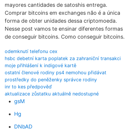
mayores cantidades de satoshis entrega.
Comprar bitcoins em exchanges não é a única
forma de obter unidades dessa criptomoeda.
Nesse post vamos te ensinar diferentes formas
de conseguir bitcoins. Como conseguir bitcoins.
odemknutí telefonu cex
hsbc debetní karta poplatek za zahraniční transakci
moje přihlášení k indigové kartě
ostatní členové rodiny ps4 nemohou přidávat
prostředky do peněženky správce rodiny
inr to kes předpověď
aktualizace zůstatku aktuálně nedostupné
gsM
Hg
DNbAD