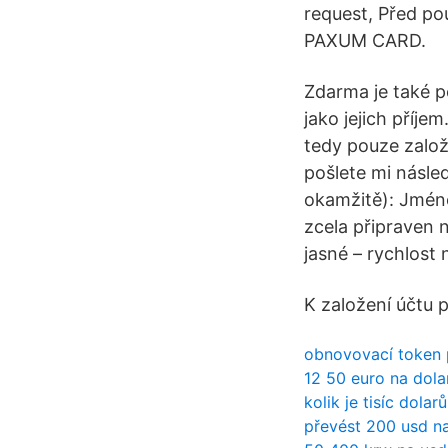
request, Před po
PAXUM CARD.
Zdarma je také p
jako jejich příje
tedy pouze založ
pošlete mi násle
okamžitě): Jméno
zcela připraven 
jasné – rychlost
K založení účtu 
obnovovací token
12 50 euro na dola
kolik je tisíc dolar
převést 200 usd na