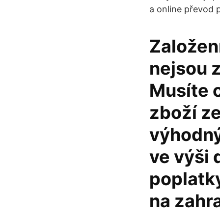
a online převod 
Založen
nejsou z
Musíte o
zboží z
výhodný
ve výši 
poplatk
na zahra