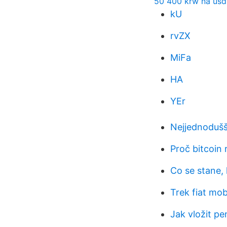
50 400 krw na usd
kU
rvZX
MiFa
HA
YEr
Nejjednodušš
Proč bitcoin
Co se stane,
Trek fiat mo
Jak vložit p