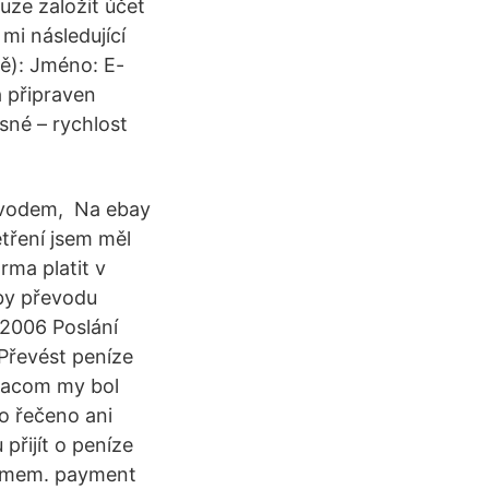
uze založit účet
mi následující
ě): Jméno: E-
a připraven
sné – rychlost
důvodem, Na ebay
tření jsem měl
ma platit v
by převodu
 2006 Poslání
Převést peníze
siacom my bol
lo řečeno ani
 přijít o peníze
znamem. payment