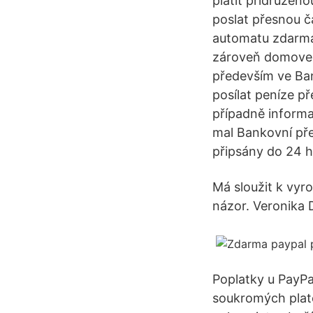
platit přidružen
poslat přesnou č
automatu zdarma 
zároveň domovem
především ve Ban
posílat peníze p
případně inform
mal Bankovní pře
připsány do 24 h
Má sloužit k vyro
názor. Veronika 
Poplatky u PayPal
soukromých plate