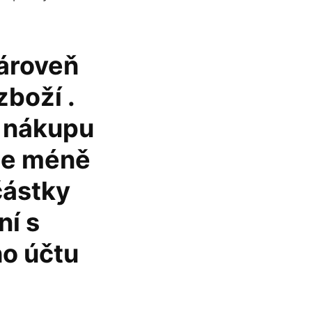
Zároveň
zboží .
i nákupu
uje méně
částky
ní s
ho účtu