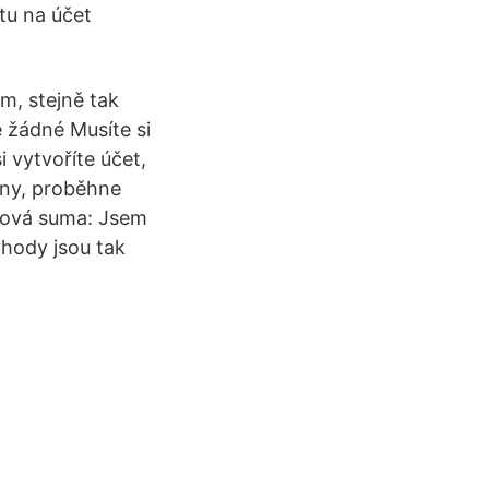
tu na účet
m, stejně tak
e žádné Musíte si
 vytvoříte účet,
dny, proběhne
lková suma: Jsem
ýhody jsou tak