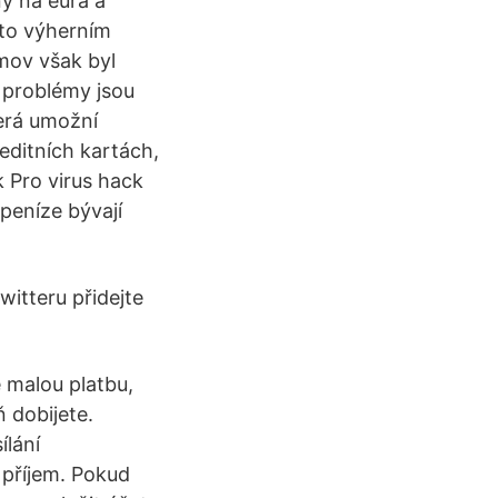
y na eura a
mto výherním
omov však byl
 problémy jsou
terá umožní
editních kartách,
 Pro virus hack
peníze bývají
witteru přidejte
e malou platbu,
ň dobijete.
ílání
 příjem. Pokud