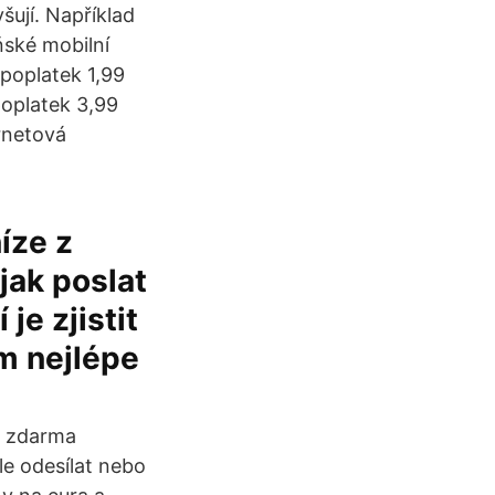
ují. Například
ské mobilní
poplatek 1,99
oplatek 3,99
rnetová
íze z
jak poslat
je zjistit
ám nejlépe
y zdarma
e odesílat nebo