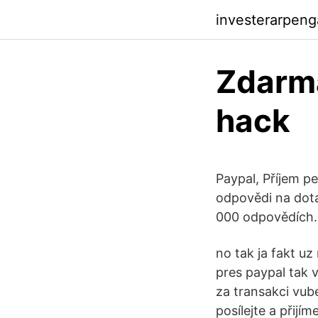
investerarpen
Zdarma
hack
Paypal, Příjem p
odpovědi na dota
000 odpovědích. 
no tak ja fakt uz
pres paypal tak v
za transakci vub
posílejte a přijí