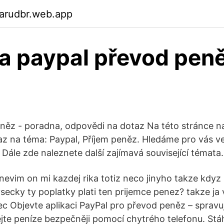
garudbr.web.app
 paypal převod pen
eněz - poradna, odpovědi na dotaz Na této stránce n
z na téma: Paypal, Příjem peněz. Hledáme pro vás v
Dále zde naleznete další zajímavá související témata.
 nevim on mi kazdej rika totiz neco jinyho takze kdyz
secky ty poplatky plati ten prijemce penez? takze ja 
ec Objevte aplikaci PayPal pro převod peněz – spravuj
mejte peníze bezpečněji pomocí chytrého telefonu. Stá