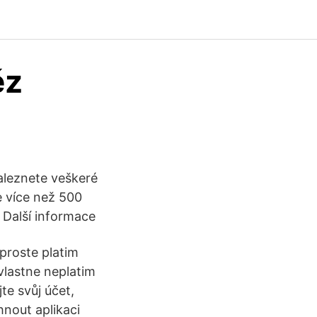
ěz
aleznete veškeré
e více než 500
 Další informace
 proste platim
vlastne neplatim
te svůj účet,
hnout aplikaci