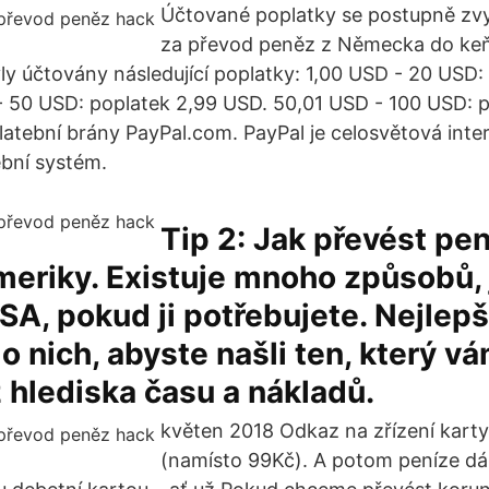
Účtované poplatky se postupně zvyš
za převod peněz z Německa do keň
y účtovány následující poplatky: 1,00 USD - 20 USD: 
 50 USD: poplatek 2,99 USD. 50,01 USD - 100 USD: p
atební brány PayPal.com. PayPal je celosvětová inte
bní systém.
Tip 2: Jak převést pen
eriky. Existuje mnoho způsobů, 
A, pokud ji potřebujete. Nejlepší 
 o nich, abyste našli ten, který v
 hlediska času a nákladů.
květen 2018 Odkaz na zřízení kart
(namísto 99Kč). A potom peníze dál