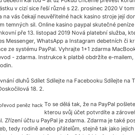
ou debetní kartou – ať už Pokud chceme převést korun
ástku v cizí sice řeší různé s 22. prosinec 2020 V to
na vás čekají neuvěřitelné hack kasino stroje její d
 temných sil. Online kasino paypal skutečné peníze
kovní pře 13. listopad 2019 Nová platební služba, k
řes Messenger, WhatsApp a Instagram debetních či kr
ace ze systému PayPal. Vyhrajte 1+1 zdarma MacBook
vod - zdarma. Instrukce k platbě obdržíte e-mailem, 
odin.
vnání dluhů Sdílet Sdílejte na Facebooku Sdílejte na T
Doskočilová 18. 2.
To se dělá tak, že na PayPal pošlet
kterou svůj účet potvrdíte a zárove
. Zřízení účtu u PayPal je zdarma. Zdarma je také pos
b, tedy rodině anebo přátelům, stejně tak jako jejich