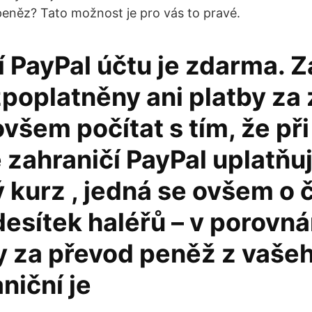
peněz? Tato možnost je pro vás to pravé.
í PayPal účtu je zdarma. 
poplatněny ani platby za 
všem počítat s tím, že př
e zahraničí PayPal uplatň
 kurz , jedná se ovšem o 
desítek haléřů – v porovná
y za převod peněž z vaše
niční je