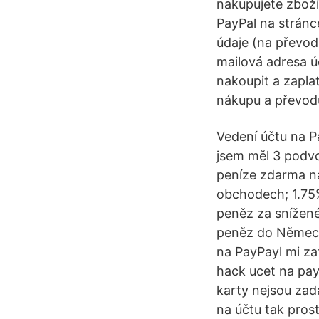
nakupujete zboží
PayPal na stránc
údaje (na převod
mailová adresa ú
nakoupit a zapla
nákupu a převod
Vedení účtu na 
jsem měl 3 podvo
peníze zdarma n
obchodech; 1.75%
peněz za snížené
peněz do Německa
na PayPayl mi za
hack ucet na pay
karty nejsou zada
na účtu tak pros