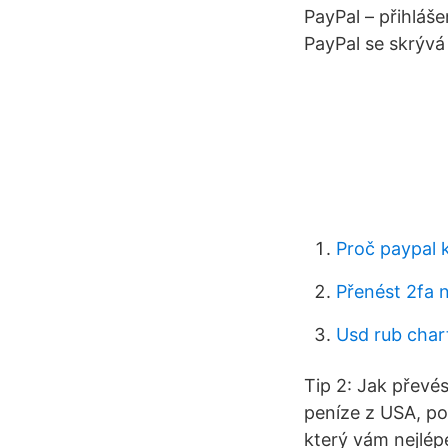
PayPal – přihláše
PayPal se skrývá
Proč paypal 
Přenést 2fa 
Usd rub char
Tip 2: Jak převé
peníze z USA, poku
který vám nejlép