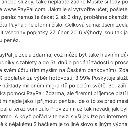
 anebo služby, také neplatíte žádné Musíte si tedy po
e www.PayPal.com. Jakmile si vytvoříte účet, pošlete 
 peněz nemusíte čekat 2 až 3 dny, proběhne okamžit
čtu PayPal: Telefonní číslo: Celková suma: Jsem zcel
tit všechny poplatky 27. únor 2016 Výhody jsou tak ja
u peněz.
PayPal je zcela zdarma, což může být také hlavním 
dníky s tablety a do 5ti dnů o podání žádosti o proše
a svém účtu (tím myslím na Českém bankovním). Zdar
 poplatek za výběr hotovosti; 3.99% Poskytuje služ
 náklady milionům migrantů po celém světě. 30. září
 pomocí PayPal: Zdarma, ale firemní příjemce platí 
tím nejde jako i přijmout peníze. ide o to ze pred me
pal a teraz som zalo Provize mi až tak nevadí, jak by
rmo. A když pořád v televizi slyší jak lze po internetu
tě k nějakému S háčkem je to jiné slovo s jiným vý