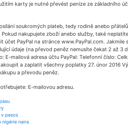
užitím karty je nutné převést peníze ze základního úč
osílání soukromých plateb, tedy rodině anebo přátelů
m. Pokud nakupujete zboží anebo služby, také neplatít
it účet PayPal na stránce www.PayPal.com. Jakmile si
dující údaje (na převod peněz nemusíte čekat 2 až 3 
: E-mailová adresa účtu PayPal: Telefonní číslo: Ce
nakoupit a zaplatit všechny poplatky 27. únor 2016 V
 nákupu a převodu peněz.
potřebujete: E-mailovou adresu.
 pasu
ry
ů v pesos
 nigérie naira